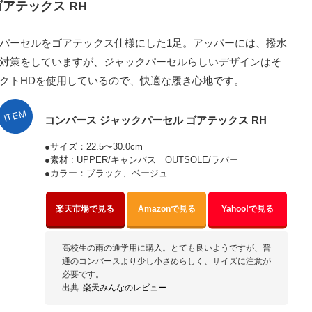
アテックス RH
パーセルをゴアテックス仕様にした1足。アッパーには、撥水
対策をしていますが、ジャックパーセルらしいデザインはそ
クトHDを使用しているので、快適な履き心地です。
ITEM
コンバース ジャックパーセル ゴアテックス RH
●サイズ：22.5〜30.0cm
●素材 : UPPER/キャンバス OUTSOLE/ラバー
●カラー：ブラック、ベージュ
楽天市場で見る
Amazonで見る
Yahoo!で見る
高校生の雨の通学用に購入。とても良いようですが、普
通のコンバースより少し小さめらしく、サイズに注意が
必要です。
出典:
楽天みんなのレビュー