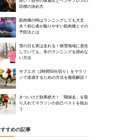
良い？自分の体重比とベンチプレスの
目標の決め方
筋肉痛の時はランニングしても大丈
夫？初心者が陥りやすい筋肉痛とその
予防法とは
雪の日も実は走れる！積雪地域に居住
していても、冬のランニングを諦めな
い方法
サブエガ（2時間50分切り）をマラソ
ンで達成するための方法を徹底解説！
きついけど効果絶大！「閾値走」を取
り入れてマラソンの自己ベストを狙お
う
おすすめの記事