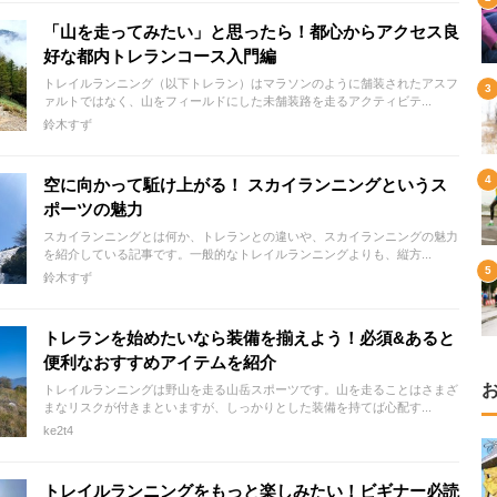
「山を走ってみたい」と思ったら！都心からアクセス良
好な都内トレランコース入門編
トレイルランニング（以下トレラン）はマラソンのように舗装されたアスフ
ァルトではなく、山をフィールドにした未舗装路を走るアクティビテ...
鈴木すず
空に向かって駈け上がる！ スカイランニングというス
ポーツの魅力
スカイランニングとは何か、トレランとの違いや、スカイランニングの魅力
を紹介している記事です。一般的なトレイルランニングよりも、縦方...
鈴木すず
トレランを始めたいなら装備を揃えよう！必須&あると
便利なおすすめアイテムを紹介
トレイルランニングは野山を走る山岳スポーツです。山を走ることはさまざ
まなリスクが付きまといますが、しっかりとした装備を持てば心配す...
ke2t4
トレイルランニングをもっと楽しみたい！ビギナー必読