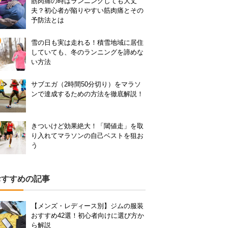
筋肉痛の時はランニングしても大丈
夫？初心者が陥りやすい筋肉痛とその
予防法とは
雪の日も実は走れる！積雪地域に居住
していても、冬のランニングを諦めな
い方法
サブエガ（2時間50分切り）をマラソ
ンで達成するための方法を徹底解説！
きついけど効果絶大！「閾値走」を取
り入れてマラソンの自己ベストを狙お
う
おすすめの記事
【メンズ・レディース別】ジムの服装
おすすめ42選！初心者向けに選び方か
ら解説