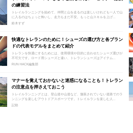
の練習法
トレイルランニングを始めて、仲間と山を走るのは楽しいけれども一人で山
に入るのはちょっと怖いし、走力もまだ不安。もっと山スキルを上げ...
鈴木すず
快適なトレランのために！シューズの選び方と各ブラン
ドの代表モデルをまとめて紹介
トレランを快適にするためには、使用環境や目的に合わせたシューズ選びが
不可欠です。ロード用シューズと違い、トレランシューズはアイテム...
RUN HACK編集部
マナーを覚えておかないと迷惑になることも！トレラン
の注意点を押さえておこう
トレイルランニングとは、登山道や山道など、舗装されていない道路でのラ
ンニングを楽しむアウトドアスポーツです。トレイルランを楽しむ人...
記助