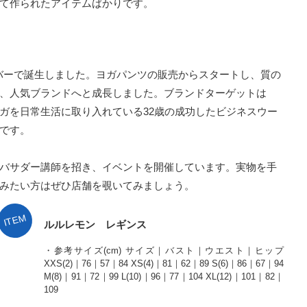
て作られたアイテムばかりです。
ーバーで誕生しました。ヨガパンツの販売からスタートし、質の
、人気ブランドへと成長しました。ブランドターゲットは
ガを日常生活に取り入れている32歳の成功したビジネスウー
です。
バサダー講師を招き、イベントを開催しています。実物を手
みたい方はぜひ店舗を覗いてみましょう。
ITEM
ルルレモン レギンス
・参考サイズ(cm) サイズ｜バスト｜ウエスト｜ヒップ
XXS(2)｜76｜57｜84 XS(4)｜81｜62｜89 S(6)｜86｜67｜94
M(8)｜91｜72｜99 L(10)｜96｜77｜104 XL(12)｜101｜82｜
109