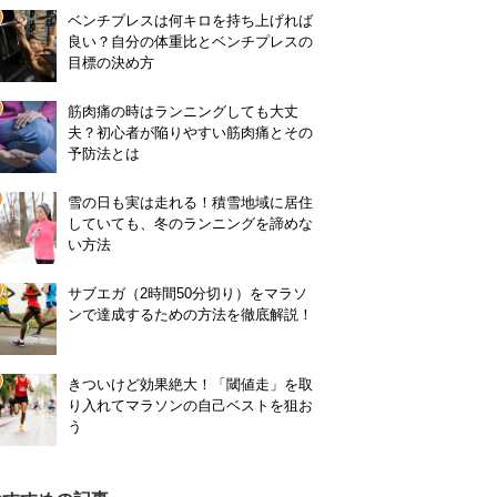
ベンチプレスは何キロを持ち上げれば
良い？自分の体重比とベンチプレスの
目標の決め方
筋肉痛の時はランニングしても大丈
夫？初心者が陥りやすい筋肉痛とその
予防法とは
雪の日も実は走れる！積雪地域に居住
していても、冬のランニングを諦めな
い方法
サブエガ（2時間50分切り）をマラソ
ンで達成するための方法を徹底解説！
きついけど効果絶大！「閾値走」を取
り入れてマラソンの自己ベストを狙お
う