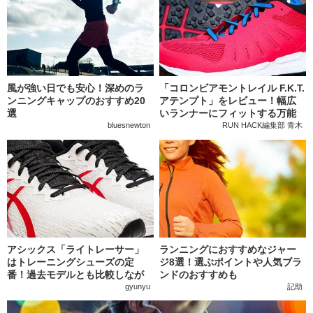
風が強い日でも安心！深めのラ
「コロンビアモントレイル F.K.T.
ンニングキャップのおすすめ20
アテンプト」をレビュー！幅広
選
いランナーにフィットする万能
モデル
bluesnewton
RUN HACK編集部 青木
アシックス「ライトレーサー」
ランニングにおすすめなジャー
はトレーニングシューズの定
ジ8選！選ぶポイントや人気ブラ
番！過去モデルとも比較しなが
ンドのおすすめも
ら機能を紹介
gyunyu
記助