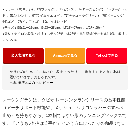
●カラー：09(サラシ)、12(ブラック)、30(ピンク)、37(ローズピンク)、43(ダークレッ
ド)、51(オレンジ)、67(ライムイエロー)、77(チャコールグリーン)、78(ピーコック)、
84(コン)、87(インディゴ)、93(バイオレット)
●サイズ：SS(21〜23cm)、S(23〜25cm)、M(25〜27cm)、L(27〜29cm)
●素材：ナイロン32%・ポリエステル28%、綿23%・再生繊維(デオセル)10%、ポリウ
レタン7%
楽天市場で見る
Amazonで見る
Yahoo!で見る
滑り止めがついているので、坂を上ったり、山歩きをするときに私は
履いています。おしゃれです。
出典:
楽天みんなのレビュー
レーシングランは、タビオ レーシングランシリーズの基本性能
（アーチサポート機能や、メッシュ、シリコンラバーのすべり
止め）を持ちながら、5本指ではない形のランニングソックスで
す。「どうも5本指は苦手だ」という方にぴったりの商品です。