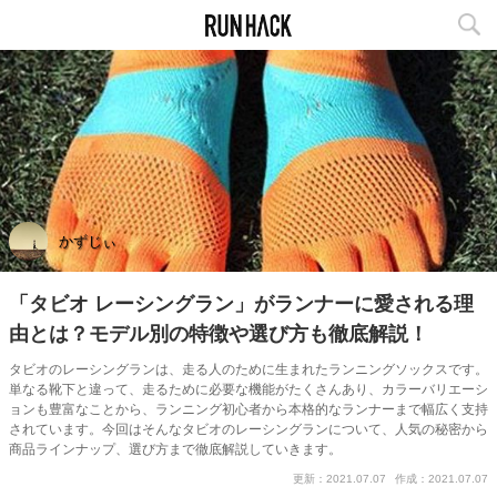
かずじぃ
「タビオ レーシングラン」がランナーに愛される理
由とは？モデル別の特徴や選び方も徹底解説！
タビオのレーシングランは、走る人のために生まれたランニングソックスです。
単なる靴下と違って、走るために必要な機能がたくさんあり、カラーバリエーシ
ョンも豊富なことから、ランニング初心者から本格的なランナーまで幅広く支持
されています。今回はそんなタビオのレーシングランについて、人気の秘密から
商品ラインナップ、選び方まで徹底解説していきます。
更新：2021.07.07
作成：2021.07.07