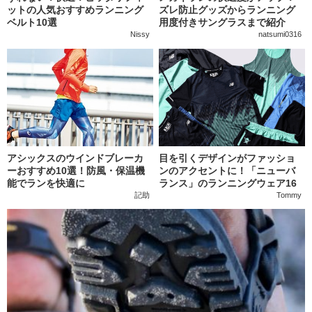
ットの人気おすすめランニング
ズレ防止グッズからランニング
ベルト10選
用度付きサングラスまで紹介
Nissy
natsumi0316
アシックスのウインドブレーカ
目を引くデザインがファッショ
ーおすすめ10選！防風・保温機
ンのアクセントに！「ニューバ
能でランを快適に
ランス」のランニングウェア16
選
記助
Tommy