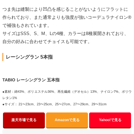
つま先は縫製により凹凸を感じることがないようにフラットに
作られており、また通常よりも強度が強いコーデュラナイロン®
で補強もされています。
サイズはSSS、S、M、Lの4種、カラーは8種展開されており、
自分の好みに合わせてチョイスも可能です。
レーシングラン 5本指
TABIO レーシングラン 五本指
●素材：綿43%、ポリエステル36%、再生繊維（デオセル）13%、ナイロン7%、ポリウ
レタン1%
●サイズ： 21〜23cm、23〜25cm、25〜27cm、27〜29cm、29〜31cm
楽天市場で見る
Amazonで見る
Yahoo!で見る