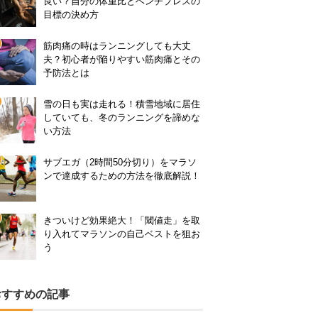
良い？自分の体重比とベンチプレスの
目標の決め方
筋肉痛の時はランニングしても大丈
夫？初心者が陥りやすい筋肉痛とその
予防法とは
雪の日も実は走れる！積雪地域に居住
していても、冬のランニングを諦めな
い方法
サブエガ（2時間50分切り）をマラソ
ンで達成するための方法を徹底解説！
きついけど効果絶大！「閾値走」を取
り入れてマラソンの自己ベストを狙お
う
おすすめの記事