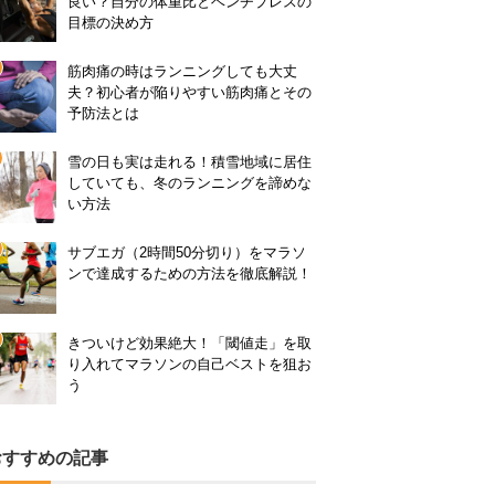
良い？自分の体重比とベンチプレスの
目標の決め方
筋肉痛の時はランニングしても大丈
夫？初心者が陥りやすい筋肉痛とその
予防法とは
雪の日も実は走れる！積雪地域に居住
していても、冬のランニングを諦めな
い方法
サブエガ（2時間50分切り）をマラソ
ンで達成するための方法を徹底解説！
きついけど効果絶大！「閾値走」を取
り入れてマラソンの自己ベストを狙お
う
おすすめの記事