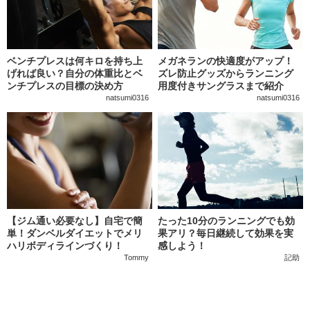
ベンチプレスは何キロを持ち上
メガネランの快適度がアップ！
げれば良い？自分の体重比とベ
ズレ防止グッズからランニング
ンチプレスの目標の決め方
用度付きサングラスまで紹介
natsumi0316
natsumi0316
【ジム通い必要なし】自宅で簡
たった10分のランニングでも効
単！ダンベルダイエットでメリ
果アリ？毎日継続して効果を実
ハリボディラインづくり！
感しよう！
Tommy
記助