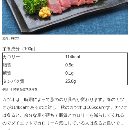
出典：PIXTA
栄養成分（100g）
カロリー
114kcal
脂質
0.5g
糖質
0.1g
タンパク質
25.8g
参照：
日本食品標準成分表
カツオは、時期によって脂ののり具合が変わります。春のカツ
オが114kcalであるのに対し、秋のカツオは165kcalです。カツオ
は炙ると、余分な脂が落ちて脂質とカロリーを減らしてくれる
のでダイエットでカロリーを気にしている人は炙ると良いでし