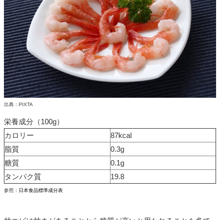
出典：PIXTA
栄養成分（100g）
カロリー
87kcal
脂質
0.3g
糖質
0.1g
タンパク質
19.8
参照：
日本食品標準成分表