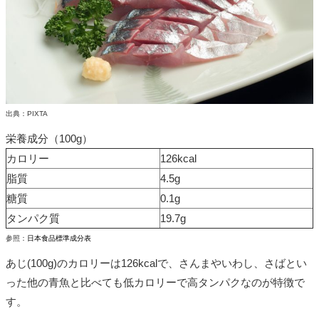
出典：PIXTA
栄養成分（100g）
カロリー
126kcal
脂質
4.5g
糖質
0.1g
タンパク質
19.7g
参照：
日本食品標準成分表
あじ(100g)のカロリーは126kcalで、さんまやいわし、さばとい
った他の青魚と比べても低カロリーで高タンパクなのが特徴で
す。