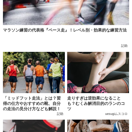
マラソン練習の代表格『ペース走』！レベル別・効果的な練習方法
記助
「ミッドフット走法」とは？習
走りすぎは逆効果になること
得の仕方やおすすめの靴、自分
も？むくみ解消目的のランのコ
の走法の見分け方なども解説！
ツ
記助
uesugiムスコロ