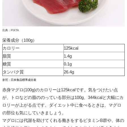
出典：PIXTA
栄養成分（100g）
カロリー
125kcal
脂質
1.4g
糖質
0.1g
タンパク質
26.4g
参照：
日本食品標準成分表
赤身マグロ(100g)のカロリーは125kcalです。気をつけたい点
が、トロなどの脂ののっている部分は100g、344kcalと大幅にカ
ロリーが上がる点です。ダイエット中に食べるときは、マグロ
の部位も気にしていきましょう。
マグロには代謝を助けてくれる働きをするビタミンB群や、体の