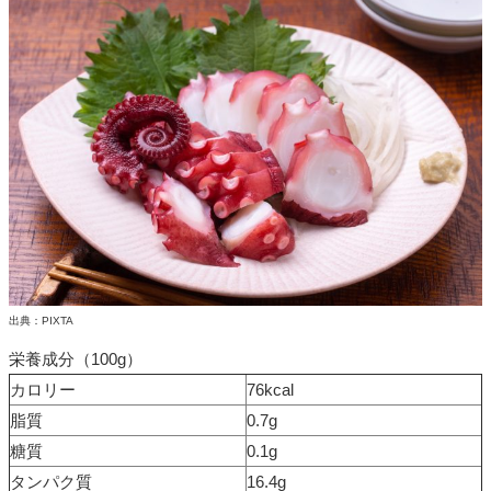
出典：PIXTA
栄養成分（100g）
カロリー
76kcal
脂質
0.7g
糖質
0.1g
タンパク質
16.4g