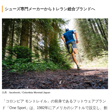
シューズ専門メーカーからトレラン総合ブランドへ
出典：
facebook／Columbia Montrail Japan
「コロンビア モントレイル」の前身であるフットウェアブラン
ド「One Sport」は、1982年にアメリカのシアトルで設立し、創