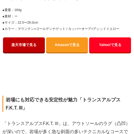
●重量：184g
●素材：ー
●サイズ：22.5〜26.0cm
●カラー：マウンテン×ゴールデンナゲット / カッパーオーア×アシッドイエロー
楽天市場で見る
Amazonで見る
Yahoo!で見る
岩場にも対応できる安定性が魅力「トランスアルプス
F.K.T. III」
「トランスアルプスF.K.T. III」は、アウトソールのラグ（凸凹）
が深いので、岩場が多く急な斜面の多いテクニカルなコースで