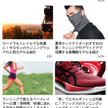
ke2t4
ロードでもトレイルでも快適
夏用ネックゲイターおすすめ10
に！サロモンのランニングウェ
選！ランニングやアウトドアで
アの人気モデルを紹介
活躍する高機能モデルを紹介
記助
ke2t4
ランニングで使えるベースレイ
「赤」でエネルギッシュな印象
ヤー12選！長時間、快適に走れ
に！アシックスのランニングシ
る汗冷え対策のマストアイテム
ューズをメンズ・レディース・