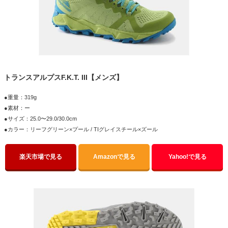
トランスアルプスF.K.T. III【メンズ】
●重量：319g
●素材：ー
●サイズ：25.0〜29.0/30.0cm
●カラー：リーフグリーン×プール / TIグレイスチール×ズール
楽天市場で見る
Amazonで見る
Yahoo!で見る