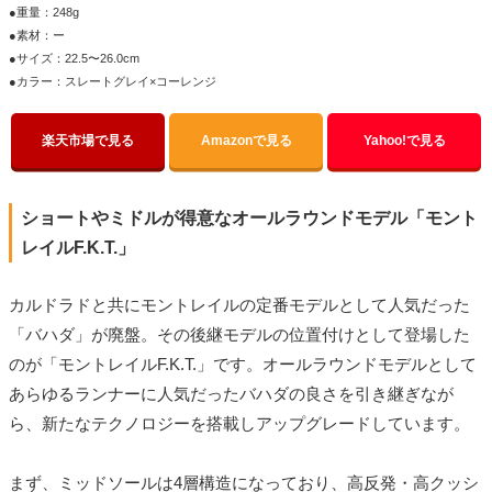
●重量：248g
●素材：ー
●サイズ：22.5〜26.0cm
●カラー：スレートグレイ×コーレンジ
楽天市場で見る
Amazonで見る
Yahoo!で見る
ショートやミドルが得意なオールラウンドモデル「モント
レイルF.K.T.」
カルドラドと共にモントレイルの定番モデルとして人気だった
「バハダ」が廃盤。その後継モデルの位置付けとして登場した
のが「モントレイルF.K.T.」です。オールラウンドモデルとして
あらゆるランナーに人気だったバハダの良さを引き継ぎなが
ら、新たなテクノロジーを搭載しアップグレードしています。
まず、ミッドソールは4層構造になっており、高反発・高クッシ