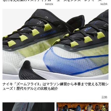
キッズに分けて紹介
kenzix
ke2t4
ナイキ「ズームフライ3」はマラソン練習から本番まで使える万能シ
ューズ！歴代モデルとの比較も紹介
記助