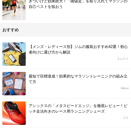
きついけど効果絶大！「閾値走」を取り入れてマラソンの
自己ベストを狙おう
おすすめ
【メンズ・レディース別】ジムの服装おすすめ42選！初心
者向けに選び方から解説
エムケイ
最短で目標達成！効果的なマラソントレーニングの組み立
て方
Midori
アシックスの「メタスピードエッジ」を徹底レビュー！ピ
ッチ走法向きのレース用ランニングシューズ
ゴエ