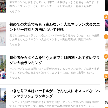
東京マラソンは言わずと知れた日本で一番規模も大きく有名な大会です。日
本のトップランナーから一般ランナー、そして芸能人、有名人も多数...
えなまる
初めての大会でももう迷わない！人気マラソン大会のエ
ントリー時期と方法について解説
出てみたかったマラソン大会のエントリーがもう終わっていた！という経験
はありませんか？マラソン大会のエントリー開始時期が、開催日の半...
えなまる
初心者からタイムを狙う人まで！目的別・おすすめマラ
ソン大会ランキング
オンシーズンには毎週のように開催されているマラソン大会、逆に数が多過
ぎて、どの大会に出ようか迷ってしまいますよね。初めて出場するの...
えなまる
いきなりフルはハードルが…そんな人にオススメな「ハ
ーフマラソン」ランキング
ランニングを始めて慣れてきた方であれば、マラソン大会への出場を目標に
するのがおすすめです。具体的な目標があれば練習も捗りますが、い...