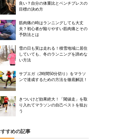
良い？自分の体重比とベンチプレスの
目標の決め方
筋肉痛の時はランニングしても大丈
夫？初心者が陥りやすい筋肉痛とその
予防法とは
雪の日も実は走れる！積雪地域に居住
していても、冬のランニングを諦めな
い方法
サブエガ（2時間50分切り）をマラソ
ンで達成するための方法を徹底解説！
きついけど効果絶大！「閾値走」を取
り入れてマラソンの自己ベストを狙お
う
おすすめの記事