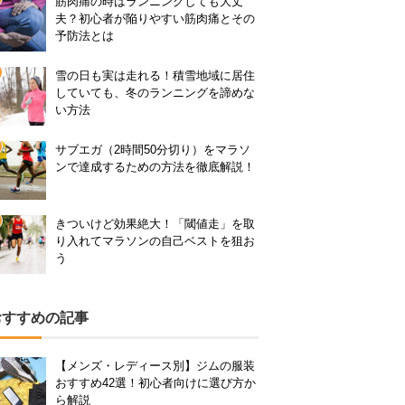
筋肉痛の時はランニングしても大丈
夫？初心者が陥りやすい筋肉痛とその
予防法とは
雪の日も実は走れる！積雪地域に居住
していても、冬のランニングを諦めな
い方法
サブエガ（2時間50分切り）をマラソ
ンで達成するための方法を徹底解説！
きついけど効果絶大！「閾値走」を取
り入れてマラソンの自己ベストを狙お
う
おすすめの記事
【メンズ・レディース別】ジムの服装
おすすめ42選！初心者向けに選び方か
ら解説