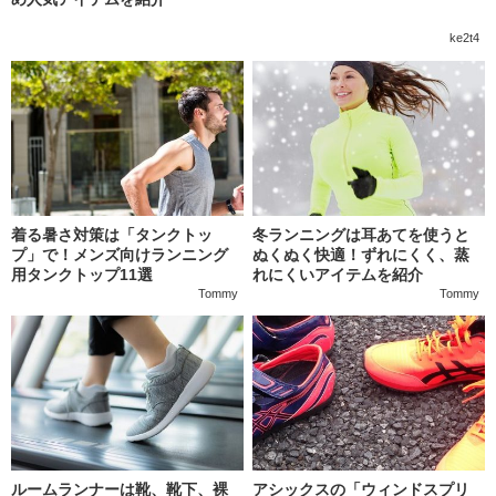
ke2t4
着る暑さ対策は「タンクトッ
冬ランニングは耳あてを使うと
プ」で！メンズ向けランニング
ぬくぬく快適！ずれにくく、蒸
用タンクトップ11選
れにくいアイテムを紹介
Tommy
Tommy
ルームランナーは靴、靴下、裸
アシックスの「ウィンドスプリ