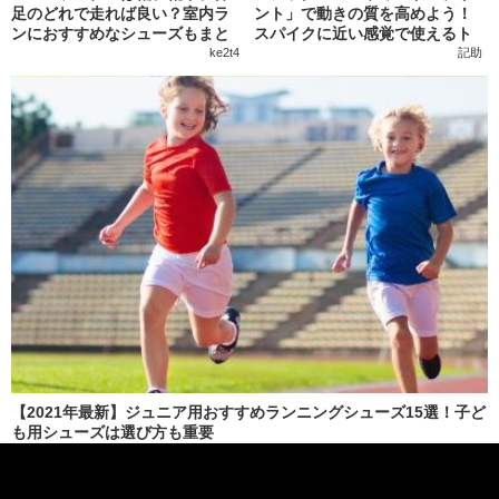
足のどれで走れば良い？室内ラ
ント」で動きの質を高めよう！
ンにおすすめなシューズもまと
スパイクに近い感覚で使えるト
めて紹介
レーニングモデル
ke2t4
記助
【2021年最新】ジュニア用おすすめランニングシューズ15選！子ど
も用シューズは選び方も重要
Nissy