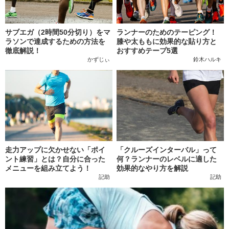
サブエガ（2時間50分切り）をマ
ランナーのためのテーピング！
ラソンで達成するための方法を
膝や太ももに効果的な貼り方と
徹底解説！
おすすめテープ5選
かずじぃ
鈴木ハルキ
走力アップに欠かせない「ポイ
「クルーズインターバル」って
ント練習」とは？自分に合った
何？ランナーのレベルに適した
メニューを組み立てよう！
効果的なやり方を解説
記助
記助