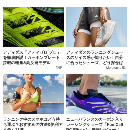
アディダス「アディゼロ プロ」
アディダスのランニングシュー
を徹底解説！カーボンプレート
ズのサイズ感が知りたい！自分
搭載の軽量&高反発モデル
に合ったシューズ、どう探せば
いいの？
記助
Morotsuka 51
ランニング中のスマホはどう持
ニューバランスのカーボン入り
ち運ぶ？おすすめの方法&便利ア
レーシングシューズ「FuelCell
イテム13選
RC Elite v2」徹底レビュー！