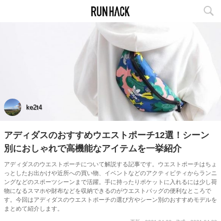
ke2t4
アディダスのおすすめウエストポーチ12選！シーン
別におしゃれで高機能なアイテムを一挙紹介
アディダスのウエストポーチについて解説する記事です。ウエストポーチはちょ
っとしたお出かけや近所への買い物、イベントなどのアクティビティからランニ
ングなどのスポーツシーンまで活躍。手に持ったりポケットに入れるには少し荷
物になるスマホや財布などを収納できるのがウエストバッグの便利なところで
す。今回はアディダスのウエストポーチの選び方やシーン別のおすすめモデルを
まとめて紹介します。