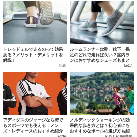
トレッドミルで走るのって効果
ルームランナーは靴、靴下、裸
ある？メリット・デメリットを
足のどれで走れば良い？室内ラ
解説！
ンにおすすめなシューズもまと
めて紹介
記助
ke2t4
アディダスのジャージなら街で
ノルディックウォーキングの効
もスポーツでも使える！メン
果的な歩き方とは？初心者にも
ズ・レディースのおすすめ紹介
おすすめなポールの選び方も紹
介
ke2t4
RUN HACK編集部