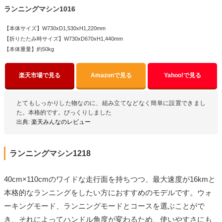
ランニングマシン1016
【本体サイズ】W730xD1,530xH1,220mm
【折りたたみ時サイズ】W730xD670xH1,440mm
【本体重量】約50kg
楽天市場で見る
Amazonで見る
Yahoo!で見る
とてもしっかりした物なのに、組み立てなどなく簡単に設置できまし
た。本格的です。びっくりしました
出典:
楽天みんなのレビュー
ランニングマシン1218
40cm×110cmのワイドな走行面を持ちつつ、最大速度が16kmと
本格的なランニングをしたい方におすすめのモデルです。ウォ
ーキングモード、ランニングモードとコースを選ぶことがで
き、それによってハンドル角度が変わるため、使いやすさにも