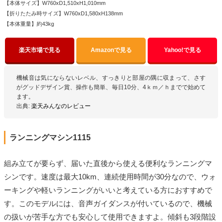
【本体サイズ】W760xD1,510xH1,010mm
【折りたたみ時サイズ】W760xD1,580xH138mm
【本体重量】約43kg
楽天市場で見る
Amazonで見る
Yahoo!で見る
機械音は気にならないレベル、すっきりと部屋の隅に収まって、さす
がグッドデザイン賞、操作も簡単、毎日10分、4ｋｍ／ｈまでで始めて
ます。
出典:
楽天みんなのレビュー
ランニングマシン1115
組み立てが要らず、届いた直後から使える便利なランニングマ
シンです。速度は最大10km、連続使用時間が30分なので、ウォ
ーキングや軽いランニングがいいと考えている方におすすめで
す。このモデルには、音声ガイダンスが付いているので、機械
の扱いが苦手な方でも安心して使用できますよ。傾斜も3段階設