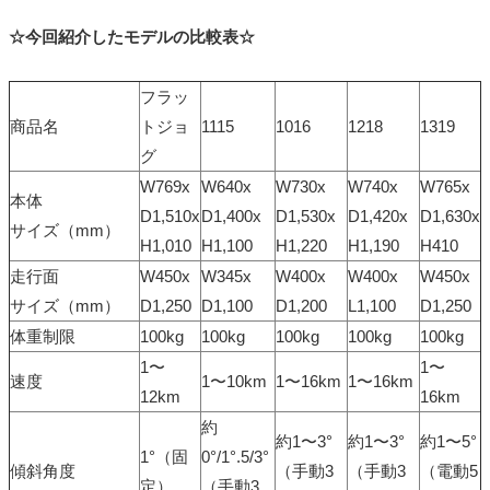
☆今回紹介したモデルの比較表☆
フラッ
商品名
トジョ
1115
1016
1218
1319
グ
W769x
W640x
W730x
W740x
W765x
本体
D1,510x
D1,400x
D1,530x
D1,420x
D1,630x
サイズ（mm）
H1,010
H1,100
H1,220
H1,190
H410
走行面
W450x
W345x
W400x
W400x
W450x
サイズ（mm）
D1,250
D1,100
D1,200
L1,100
D1,250
体重制限
100kg
100kg
100kg
100kg
100kg
1〜
1〜
速度
1〜10km
1〜16km
1〜16km
12km
16km
約
約1〜3°
約1〜3°
約1〜5°
1°（固
0°/1°.5/3°
傾斜角度
（手動3
（手動3
（電動5
定）
（手動3