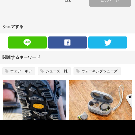
次のページ
シェアする
関連するキーワード
ウェア・ギア
シューズ・靴
ウォーキングシューズ
裸足感覚で走れる！「ルナサン
軽量&防水でランニングに最適！
ダル」の機能や選び方を徹底解
「オーディオテクニカ」から完