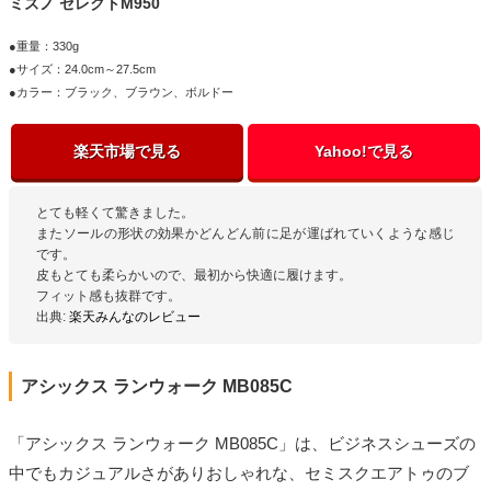
ミズノ セレクトM950
●重量：330g
●サイズ：24.0cm～27.5cm
●カラー：ブラック、ブラウン、ボルドー
楽天市場で見る
Yahoo!で見る
とても軽くて驚きました。
またソールの形状の効果かどんどん前に足が運ばれていくような感じ
です。
皮もとても柔らかいので、最初から快適に履けます。
フィット感も抜群です。
出典:
楽天みんなのレビュー
アシックス ランウォーク MB085C
「アシックス ランウォーク MB085C」は、ビジネスシューズの
中でもカジュアルさがありおしゃれな、セミスクエアトゥのブ