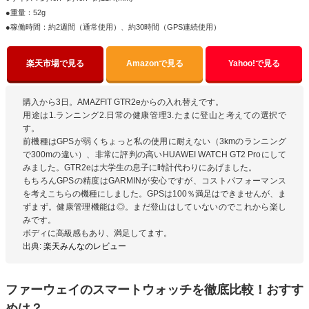
●重量：52g
●稼働時間：約2週間（通常使用）、約30時間（GPS連続使用）
楽天市場で見る
Amazonで見る
Yahoo!で見る
購入から3日。AMAZFIT GTR2eからの入れ替えです。
用途は1.ランニング2.日常の健康管理3.たまに登山と考えての選択で
す。
前機種はGPSが弱くちょっと私の使用に耐えない（3kmのランニング
で300mの違い）、非常に評判の高いHUAWEI WATCH GT2 Proにして
みました。GTR2eは大学生の息子に時計代わりにあげました。
もちろんGPSの精度はGARMINが安心ですが、コストパフォーマンス
を考えこちらの機種にしました。GPSは100％満足はできませんが、ま
ずまず。健康管理機能は◎。まだ登山はしていないのでこれから楽し
みです。
ボディに高級感もあり、満足してます。
出典:
楽天みんなのレビュー
ファーウェイのスマートウォッチを徹底比較！おすす
めは？