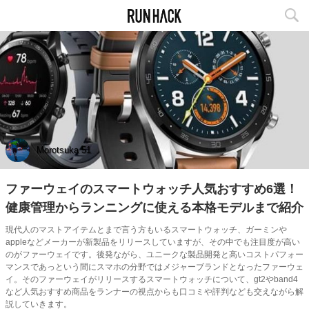
Morotsuka 51
ファーウェイのスマートウォッチ人気おすすめ6選！
健康管理からランニングに使える本格モデルまで紹介
現代人のマストアイテムとまで言う方もいるスマートウォッチ、ガーミンや
appleなどメーカーが新製品をリリースしていますが、その中でも注目度が高い
のがファーウェイです。後発ながら、ユニークな製品開発と高いコストパフォー
マンスであっという間にスマホの分野ではメジャーブランドとなったファーウェ
イ。そのファーウェイがリリースするスマートウォッチについて、gt2やband4
など人気おすすめ商品をランナーの視点からも口コミや評判なども交えながら解
説していきます。