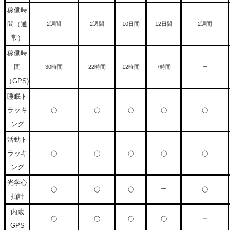
稼働時
間（通
2週間
2週間
10日間
12日間
2週間
常）
稼働時
間
30時間
22時間
12時間
7時間
ー
（GPS)
睡眠ト
ラッキ
◯
◯
◯
◯
◯
ング
活動ト
ラッキ
◯
◯
◯
◯
◯
ング
光学心
◯
◯
◯
ー
◯
拍計
内蔵
◯
◯
◯
◯
ー
GPS