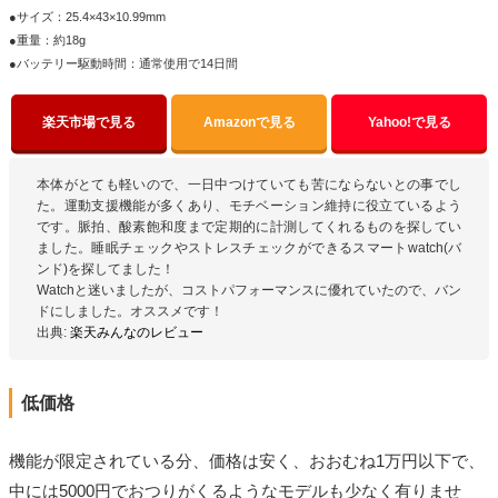
●サイズ：25.4×43×10.99mm
●重量：約18g
●バッテリー駆動時間：通常使用で14日間
楽天市場で見る
Amazonで見る
Yahoo!で見る
本体がとても軽いので、一日中つけていても苦にならないとの事でし
た。運動支援機能が多くあり、モチベーション維持に役立ているよう
です。脈拍、酸素飽和度まで定期的に計測してくれるものを探してい
ました。睡眠チェックやストレスチェックができるスマートwatch(バ
ンド)を探してました！
Watchと迷いましたが、コストパフォーマンスに優れていたので、バン
ドにしました。オススメです！
出典:
楽天みんなのレビュー
低価格
機能が限定されている分、価格は安く、おおむね1万円以下で、
中には5000円でおつりがくるようなモデルも少なく有りませ