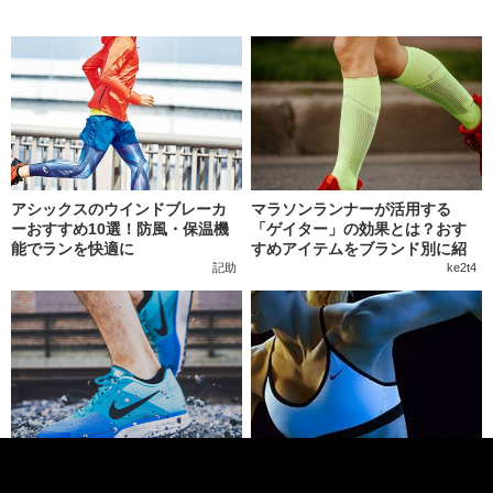
アシックスのウインドブレーカ
マラソンランナーが活用する
ーおすすめ10選！防風・保温機
「ゲイター」の効果とは？おす
能でランを快適に
すめアイテムをブランド別に紹
介！
記助
ke2t4
【ワイド・4E】ナイキの幅広ラ
ナイキのサングラス15選！スポ
ンニングシューズを一挙紹介！
ーツ向け偏光モデルからおしゃ