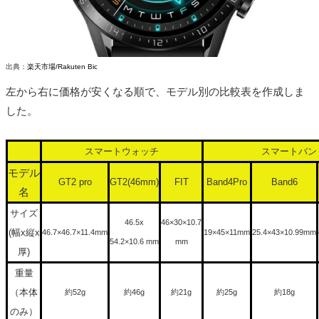
出典：
楽天市場/Rakuten Bic
左から右に価格が安くなる順で、モデル別の比較表を作成しま
した。
スマートウォッチ
スマートバン
モデル
GT2 pro
GT2(46mm)
FIT
Band4Pro
Band6
名
サイズ
46.5x
46×30×10.7
(幅x縦x
46.7×46.7×11.4mm
19×45×11mm
25.4×43×10.99mm
54.2×10.6 mm
mm
厚)
重量
（本体
約52g
約46g
約21g
約25g
約18g
のみ）