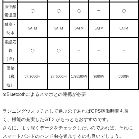
血中酸
◯
◯
◯
ー
◯
素濃度
耐塵・
5ATM
5ATM
5ATM
5ATM
5ATM
防水
電話応
答
◯
◯
ー
ー
ー
（※）
価格
（税
3万9380円
2万5080円
1万5180円
9680円
8580円
込）
※Bluetoothによるスマホとの連携が必要
ランニングウォッチとして選ぶのであればGPS稼働時間も長
く、機能の充実したGT２がもっともおすすめです。
さらに、より深くデータをチェックしたいのであれば、それに
スマートバンドのバンド4eを追加するのも良いでしょう。