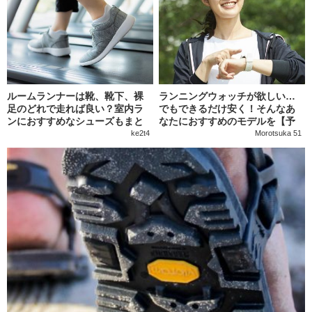
ルームランナーは靴、靴下、裸
ランニングウォッチが欲しい…
足のどれで走れば良い？室内ラ
でもできるだけ安く！そんなあ
ンにおすすめなシューズもまと
なたにおすすめのモデルを【予
めて紹介
算別】に紹介
ke2t4
Morotsuka 51