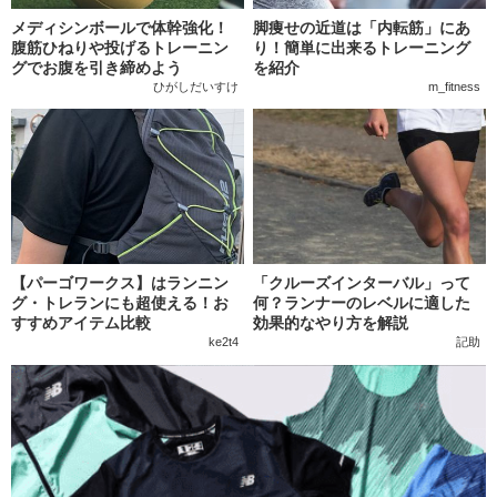
メディシンボールで体幹強化！
脚痩せの近道は「内転筋」にあ
腹筋ひねりや投げるトレーニン
り！簡単に出来るトレーニング
グでお腹を引き締めよう
を紹介
ひがしだいすけ
m_fitness
【パーゴワークス】はランニン
「クルーズインターバル」って
グ・トレランにも超使える！お
何？ランナーのレベルに適した
すすめアイテム比較
効果的なやり方を解説
ke2t4
記助