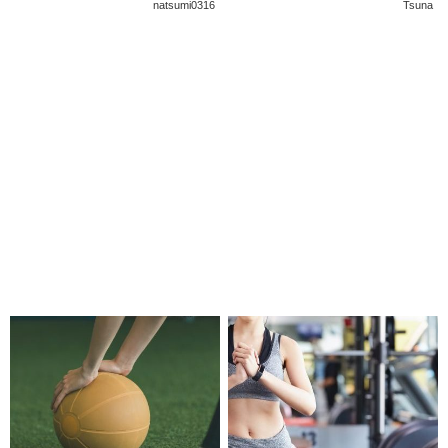
natsumi0316
Tsuna