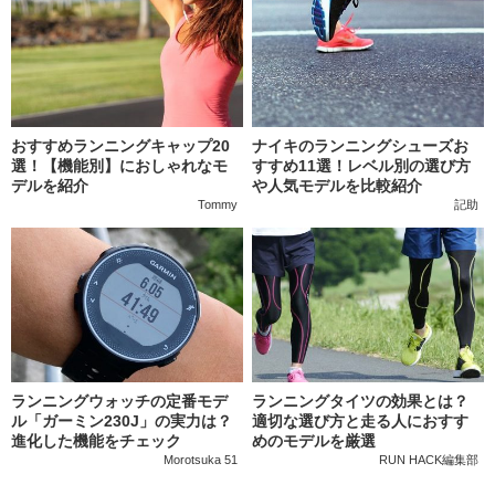
おすすめランニングキャップ20
ナイキのランニングシューズお
選！【機能別】におしゃれなモ
すすめ11選！レベル別の選び方
デルを紹介
や人気モデルを比較紹介
Tommy
記助
ランニングウォッチの定番モデ
ランニングタイツの効果とは？
ル「ガーミン230J」の実力は？
適切な選び方と走る人におすす
進化した機能をチェック
めのモデルを厳選
Morotsuka 51
RUN HACK編集部