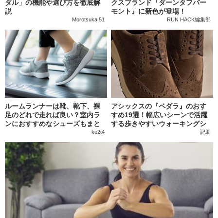
ダル」の機能や選び方を徹底解
クスブランド『ダーンタフバー
説
モント』に新色が登場！
Morotsuka 51
RUN HACK編集部
ルームランナーは靴、靴下、裸
アシックスの『ペダラ』のおす
足のどれで走れば良い？室内ラ
すめ19選！幅広いシーンで活躍
ンにおすすめなシューズもまと
する歩きやすいウォーキングシ
めて紹介
ューズ
ke2t4
記助