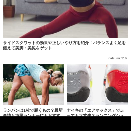
サイドスクワットの効果や正しいやり方を紹介！バランスよく足を
鍛えて美脚・美尻をゲット
natsumi0316
ランパンは1枚で履くもの？最新
ナイキの「エアマックス」で走
事情と市民ランナーにもおすす
っても大丈夫？ランニングシュ
めなモデルを紹介
ーズとしての機能性を検証しま
す
記助
Morotsuka 51