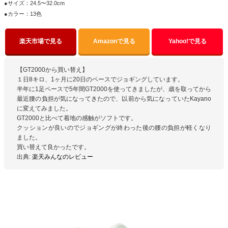
●サイズ：24.5〜32.0cm
●カラー：13色
楽天市場で見る
Amazonで見る
Yahoo!で見る
【GT2000から買い替え】
１日8キロ、1ヶ月に20日のペースでジョギングしています。
半年に1足ペースで5年間GT2000を使ってきましたが、歳を取ってから
最近腰の負担が気になってきたので、以前から気になっていたKayano
に変えてみました。
GT2000と比べて着地の感触がソフトです。
クッションが良いのでジョギングが終わった後の腰の負担が軽くなり
ました。
買い替えて良かったです。
出典:
楽天みんなのレビュー