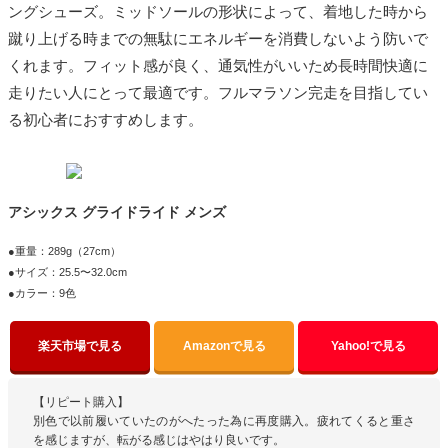
ングシューズ。ミッドソールの形状によって、着地した時から
蹴り上げる時までの無駄にエネルギーを消費しないよう防いで
くれます。フィット感が良く、通気性がいいため長時間快適に
走りたい人にとって最適です。フルマラソン完走を目指してい
る初心者におすすめします。
アシックス グライドライド メンズ
●重量：289g（27cm）
●サイズ：25.5〜32.0cm
●カラー：9色
楽天市場で見る
Amazonで見る
Yahoo!で見る
【リピート購入】
別色で以前履いていたのがへたった為に再度購入。疲れてくると重さ
を感じますが、転がる感じはやはり良いです。