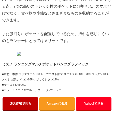
る点。7つの高いストレッチ性のポケットに分割され、スマホだ
けでなく、食べ物や小銭などさまざまなものを収納することが
できます。
また腰回りにポケットを配置しているため、揺れを感じにくい
のもランナーにとってはメリットです。
ミズノ ランニングマルチポケットパンツグラフィック
■素材：本体:ポリエステル100% ・ウエスト部:ポリエステル90%、ポリウレタン10% ・
メッシュ部:ナイロン83%、ポリウレタン17%
■サイズ：S/M/L/XL
■カラー：ミコノスブルー、ブラック×ブラック
楽天市場で見る
Amazonで見る
Yahoo!で見る