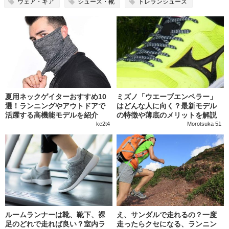
ウェア・ギア
シューズ・靴
トレランシューズ
夏用ネックゲイターおすすめ10
ミズノ「ウエーブエンペラー」
選！ランニングやアウトドアで
はどんな人に向く？最新モデル
活躍する高機能モデルを紹介
の特徴や薄底のメリットを解説
ke2t4
Morotsuka 51
ルームランナーは靴、靴下、裸
え、サンダルで走れるの？一度
足のどれで走れば良い？室内ラ
走ったらクセになる、ランニン