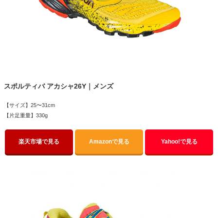
スポルティバ アカシャ26Y｜メンズ
【サイズ】25〜31cm
【片足重量】330g
楽天市場で見る
Amazonで見る
Yahoo!で見る