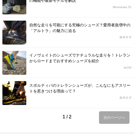
の機能や最新モデルを解説
Morotsuka 51
自然な走りを可能にする究極のシューズ？愛用者急増中の
「アルトラ」の魅力に迫る
鈴木すず
イノヴェイトのシューズでナチュラルな走りを！トレラン
からロードまでおすすめシューズを紹介
ke2t4
スポルティバのトレランシューズが、こんなにもアスリー
トを惹きつける理由って？
鈴木すず
1 / 2
次のページへ