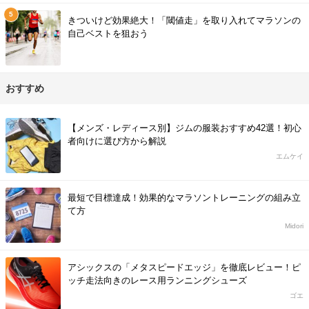
きついけど効果絶大！「閾値走」を取り入れてマラソンの
自己ベストを狙おう
おすすめ
【メンズ・レディース別】ジムの服装おすすめ42選！初心
者向けに選び方から解説
エムケイ
最短で目標達成！効果的なマラソントレーニングの組み立
て方
Midori
アシックスの「メタスピードエッジ」を徹底レビュー！ピ
ッチ走法向きのレース用ランニングシューズ
ゴエ