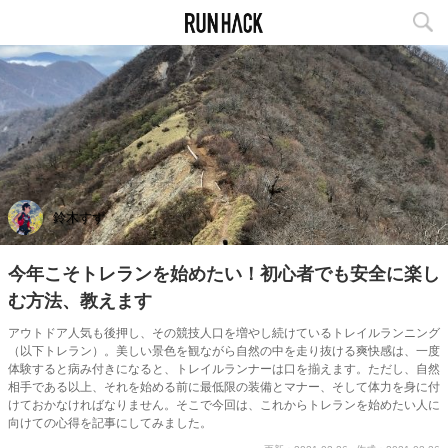
鈴木すず
今年こそトレランを始めたい！初心者でも安全に楽し
む方法、教えます
アウトドア人気も後押し、その競技人口を増やし続けているトレイルランニング
（以下トレラン）。美しい景色を観ながら自然の中を走り抜ける爽快感は、一度
体験すると病み付きになると、トレイルランナーは口を揃えます。ただし、自然
相手である以上、それを始める前に最低限の装備とマナー、そして体力を身に付
けておかなければなりません。そこで今回は、これからトレランを始めたい人に
向けての心得を記事にしてみました。