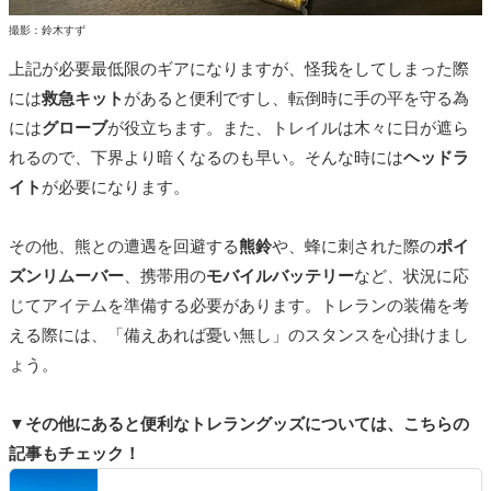
撮影：鈴木すず
上記が必要最低限のギアになりますが、怪我をしてしまった際
には
救急キット
があると便利ですし、転倒時に手の平を守る為
には
グローブ
が役立ちます。また、トレイルは木々に日が遮ら
れるので、下界より暗くなるのも早い。そんな時には
ヘッドラ
イト
が必要になります。
その他、熊との遭遇を回避する
熊鈴
や、蜂に刺された際の
ポイ
ズンリムーバー
、携帯用の
モバイルバッテリー
など、状況に応
じてアイテムを準備する必要があります。トレランの装備を考
える際には、「備えあれば憂い無し」のスタンスを心掛けまし
ょう。
▼その他にあると便利なトレラングッズについては、こちらの
記事もチェック！