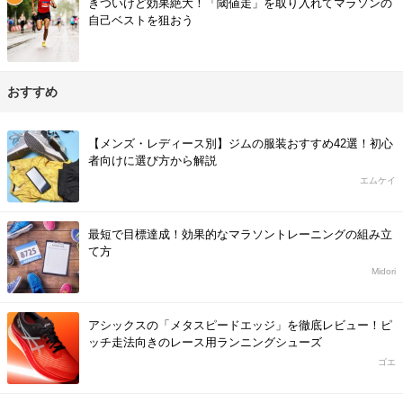
きついけど効果絶大！「閾値走」を取り入れてマラソンの
自己ベストを狙おう
おすすめ
【メンズ・レディース別】ジムの服装おすすめ42選！初心
者向けに選び方から解説
エムケイ
最短で目標達成！効果的なマラソントレーニングの組み立
て方
Midori
アシックスの「メタスピードエッジ」を徹底レビュー！ピ
ッチ走法向きのレース用ランニングシューズ
ゴエ