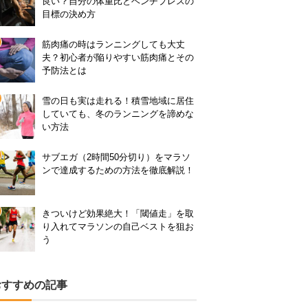
良い？自分の体重比とベンチプレスの
目標の決め方
筋肉痛の時はランニングしても大丈
夫？初心者が陥りやすい筋肉痛とその
予防法とは
雪の日も実は走れる！積雪地域に居住
していても、冬のランニングを諦めな
い方法
サブエガ（2時間50分切り）をマラソ
ンで達成するための方法を徹底解説！
きついけど効果絶大！「閾値走」を取
り入れてマラソンの自己ベストを狙お
う
おすすめの記事