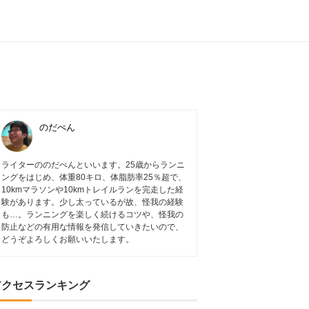
】
のだぺん
ライターののだぺんといいます。25歳からランニ
ングをはじめ、体重80キロ、体脂肪率25％超で、
10kmマラソンや10kmトレイルランを完走した経
験があります。少し太っているが故、怪我の経験
も…。ランニングを楽しく続けるコツや、怪我の
防止などの有用な情報を発信していきたいので、
どうぞよろしくお願いいたします。
アクセスランキング