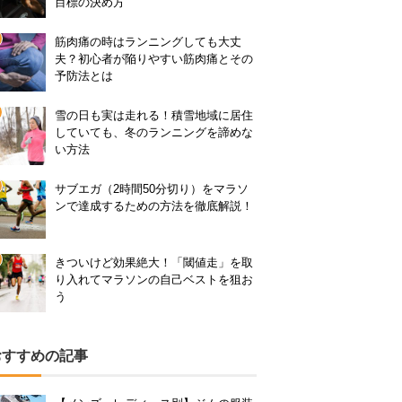
目標の決め方
筋肉痛の時はランニングしても大丈
夫？初心者が陥りやすい筋肉痛とその
予防法とは
雪の日も実は走れる！積雪地域に居住
していても、冬のランニングを諦めな
い方法
サブエガ（2時間50分切り）をマラソ
ンで達成するための方法を徹底解説！
きついけど効果絶大！「閾値走」を取
り入れてマラソンの自己ベストを狙お
う
おすすめの記事