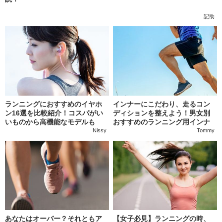
記助
ランニングにおすすめのイヤホ
インナーにこだわり、走るコン
ン16選を比較紹介！コスパがい
ディションを整えよう！男女別
いものから高機能なモデルも
おすすめのランニング用インナ
ー18選
Nissy
Tommy
あなたはオーバー？それともア
【女子必見】ランニングの時、