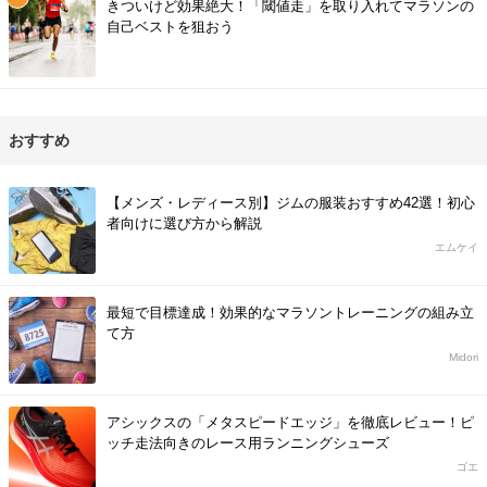
きついけど効果絶大！「閾値走」を取り入れてマラソンの
自己ベストを狙おう
おすすめ
【メンズ・レディース別】ジムの服装おすすめ42選！初心
者向けに選び方から解説
エムケイ
最短で目標達成！効果的なマラソントレーニングの組み立
て方
Midori
アシックスの「メタスピードエッジ」を徹底レビュー！ピ
ッチ走法向きのレース用ランニングシューズ
ゴエ