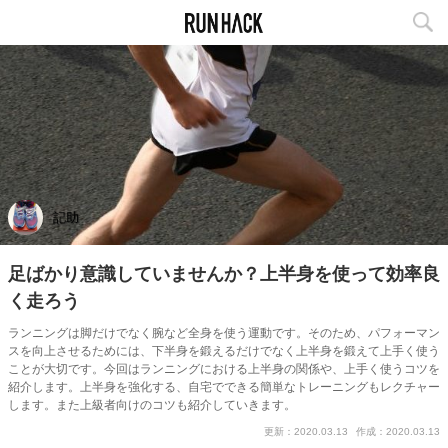
記助
足ばかり意識していませんか？上半身を使って効率良
く走ろう
ランニングは脚だけでなく腕など全身を使う運動です。そのため、パフォーマン
スを向上させるためには、下半身を鍛えるだけでなく上半身を鍛えて上手く使う
ことが大切です。今回はランニングにおける上半身の関係や、上手く使うコツを
紹介します。上半身を強化する、自宅でできる簡単なトレーニングもレクチャー
します。また上級者向けのコツも紹介していきます。
更新：2020.03.13
作成：2020.03.13