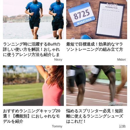
ランニング時に活躍するBuffの
最短で目標達成！効果的なマラ
詳しい使い方を解説！おしゃれ
ソントレーニングの組み立て方
に使うアレンジ方法も紹介しま
す
Nissy
Midori
おすすめランニングキャップ20
悩めるスプリンター必見！短距
選！【機能別】におしゃれなモ
離に使えるランニングシューズ
デルを紹介
はこれだ！
Tommy
記助