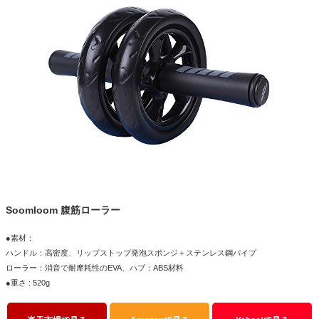
Soomloom 腹筋ローラー
●素材：
ハンドル：高密度、リップストップ発泡スポンジ＋ステンレス鋼パイプ
ローラー：消音で耐摩耗性のEVA、ハブ：ABS材料
●重さ : 520g