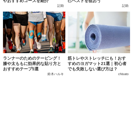
やおすすめコースを紹介
己ベストを狙おう
記助
記助
ランナーのためのテーピング！
筋トレやストレッチにも！おす
膝や太ももに効果的な貼り方と
すめのヨガマット21選｜初心者
おすすめテープ5選
でも失敗しない選び方は？
鈴木ハルキ
chisato