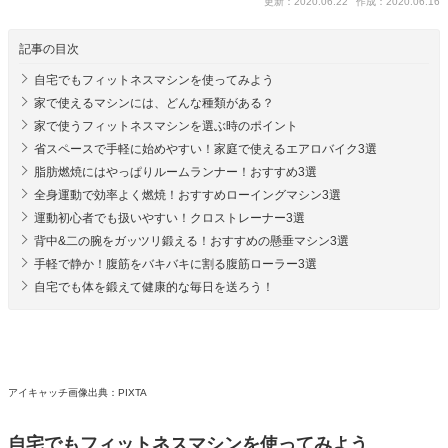
更新：2020.06.22
作成：2020.06.16
記事の目次
自宅でもフィットネスマシンを使ってみよう
家で使えるマシンには、どんな種類がある？
家で使うフィットネスマシンを選ぶ時のポイント
省スペースで手軽に始めやすい！家庭で使えるエアロバイク3選
脂肪燃焼にはやっぱりルームランナー！おすすめ3選
全身運動で効率よく燃焼！おすすめローイングマシン3選
運動初心者でも扱いやすい！クロストレーナー3選
背中&二の腕をガッツリ鍛える！おすすめの懸垂マシン3選
手軽で静か！腹筋をバキバキに割る腹筋ローラー3選
自宅でも体を鍛えて健康的な毎日を送ろう！
アイキャッチ画像出典：PIXTA
自宅でもフィットネスマシンを使ってみよう