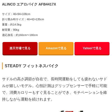
ALINCO エアロバイク AFB4417X
サイズ：46×94×108cm
折り畳み時サイズ：46×42×135cm
重量：約14.5kg
耐荷重：90kg
適応身長：約160cm〜180cm
楽天市場で見る
Amazonで見る
Yahoo!で見る
STEADY フィットネスバイク
サドルの高さ調節が自在で、長時間運動をしても疲れないサド
ルが嬉しいモデル。心拍計測はグリップセンサーで手軽に可能
で、消費カロリーもすぐ見ることができ、モチベーションを維
持しながら運動を続けれます。