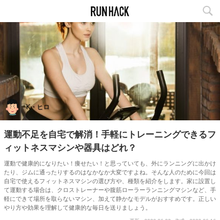
K・ヒロ
運動不足を自宅で解消！手軽にトレーニングできるフ
ィットネスマシンや器具はどれ？
運動で健康的になりたい！痩せたい！と思っていても、外にランニングに出かけ
たり、ジムに通ったりするのはなかなか大変ですよね。そんな人のために今回は
自宅で使えるフィットネスマシンの選び方や、種類を紹介をします。家に設置し
て運動する場合は、クロストレーナーや腹筋ローラーランニングマシンなど、手
軽にできて場所を取らないマシン、加えて静かなモデルがおすすめです。正しい
やり方や効果を理解して健康的な毎日を送りましょう。