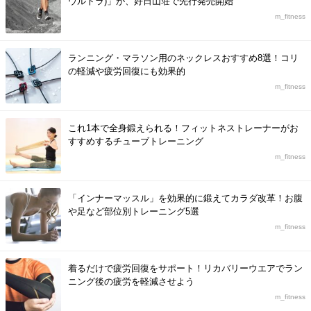
ウルトラ)」が、好日山荘で先行発売開始
m_fitness
ランニング・マラソン用のネックレスおすすめ8選！コリ
の軽減や疲労回復にも効果的
m_fitness
これ1本で全身鍛えられる！フィットネストレーナーがお
すすめするチューブトレーニング
m_fitness
「インナーマッスル」を効果的に鍛えてカラダ改革！お腹
や足など部位別トレーニング5選
m_fitness
着るだけで疲労回復をサポート！リカバリーウエアでラン
ニング後の疲労を軽減させよう
m_fitness