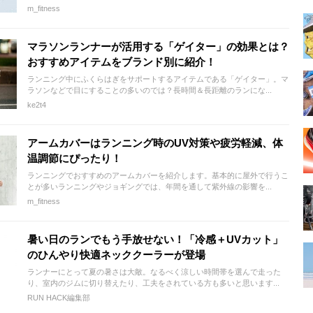
m_fitness
マラソンランナーが活用する「ゲイター」の効果とは？
おすすめアイテムをブランド別に紹介！
ランニング中にふくらはぎをサポートするアイテムである「ゲイター」。マ
ラソンなどで目にすることの多いのでは？長時間＆長距離のランにな...
ke2t4
アームカバーはランニング時のUV対策や疲労軽減、体
温調節にぴったり！
ランニングでおすすめのアームカバーを紹介します。基本的に屋外で行うこ
とが多いランニングやジョギングでは、年間を通して紫外線の影響を...
m_fitness
暑い日のランでもう手放せない！「冷感＋UVカット」
のひんやり快適ネッククーラーが登場
ランナーにとって夏の暑さは大敵。なるべく涼しい時間帯を選んで走った
り、室内のジムに切り替えたり、工夫をされている方も多いと思います...
RUN HACK編集部