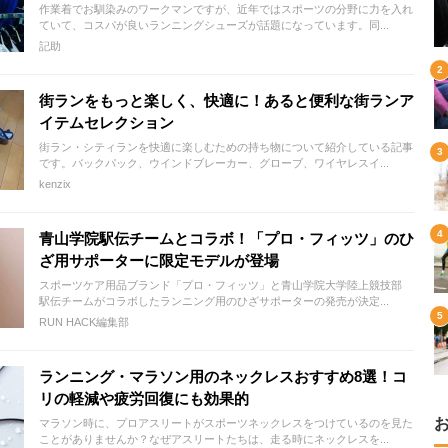
作業着でお馴染みのワークマンですが、近年ではスポーツの分野に力を入れ
ていて、コスパが良いランニングシューズが話題になっています。同...
記助
街ランをもっと楽しく、快適に！あると便利な街ランア
イテムセレクション
街ラン・シティランを快適に楽しむための持ち物について紹介している記事
です。バックパック、ウインドブレーカー、グローブ、ワイヤレスイ...
kenzix
青山学院駅伝チームとコラボ！「プロ・フィッツ」のひ
ざ用サポーターに限定モデルが登場
スポーツケア用品ブランド「プロ・フィッツ」と青山学院大学陸上競技部
駅伝チームがコラボしたランニング用のひざサポーターの発売が決定...
RUN HACK編集部
ランニング・マラソン用のネックレスおすすめ8選！コ
リの軽減や疲労回復にも効果的
マラソン時に、プロアスリートがスポーツネックレスをつけているのを見た
ことがありませんか？なぜアスリートたちは、走る時にネックレスを...