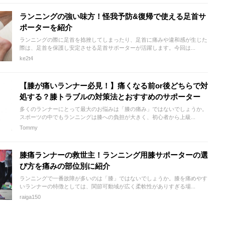
ランニングの強い味方！怪我予防&復帰で使える足首サ
ポーターを紹介
ランニングの際に足首を捻挫してしまったり、足首に痛みや違和感が生じた
際は、足首を保護し安定させる足首サポーターが活躍します。今回は...
ke2t4
【膝が痛いランナー必見！】痛くなる前or後どちらで対
処する？膝トラブルの対策法とおすすめのサポーター
多くのランナーにとって最大のお悩みは「膝の痛み」ではないでしょうか。
スポーツの中でもランニングは膝への負担が大きく、初心者から上級...
Tommy
膝痛ランナーの救世主！ランニング用膝サポーターの選
び方を痛みの部位別に紹介
ランニングで一番故障が多いのは「膝」ではないでしょうか。膝を痛めやす
いランナーの特徴としては、関節可動域が広く柔軟性がありすぎる場...
raiga150