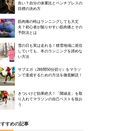
良い？自分の体重比とベンチプレスの
目標の決め方
筋肉痛の時はランニングしても大丈
夫？初心者が陥りやすい筋肉痛とその
予防法とは
雪の日も実は走れる！積雪地域に居住
していても、冬のランニングを諦めな
い方法
サブエガ（2時間50分切り）をマラソ
ンで達成するための方法を徹底解説！
きついけど効果絶大！「閾値走」を取
り入れてマラソンの自己ベストを狙お
う
おすすめの記事